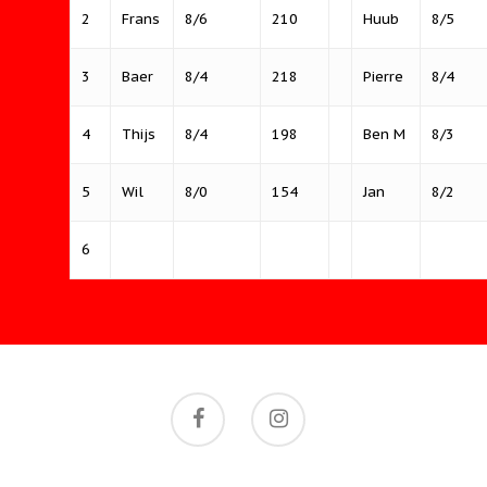
2
Frans
8/6
210
Huub
8/5
3
Baer
8/4
218
Pierre
8/4
4
Thijs
8/4
198
Ben M
8/3
5
Wil
8/0
154
Jan
8/2
6