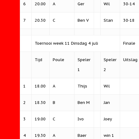
6
20.00
A
Ger
Wil
30-14
7
20.30
C
Ben V
Stan
30-18
Toernooi week 11 Dinsdag 4 juli
Finale
Tijd
Poule
Speler
Speler
Uitslag
1
2
1
18.00
A
Thijs
Wil
2
18.30
B
Ben M
Jan
3
19.00
C
Ivo
Joey
4
19.30
A
Baer
win 1