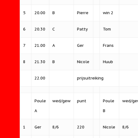
5
20.00
B
Pierre
win 2
6
20.30
C
Patty
Tom
7
21.00
A
Ger
Frans
8
21.30
B
Nicole
Huub
22.00
prijsuitreiking
Poule
wed/gew
punt
Poule
wed/ge
A
B
1
Ger
8/6
220
Nicole
8/6