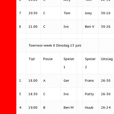
Kienen 2023
Contact
Kuitersshirts
Kuiters 3 bekerwi
Ereklasse
2025
Ger aan den Boom 
Zomeravondcompet
7
20.30
C
Tom
Joey
30-10
Openlucht museu
groep 2
Baanverhuur
Jan Klerken Kruis 
Kuiters 1 Bekerwi
lid van de Kuiters
2026
Arnhem toernooi
Verdienste
Pinkstertoernooi G
2024-2025
8
21.00
C
Ivo
Ben V
30-26
90-jarig bestaans
2024
Kuitersdag
Kuitersdag 2025
feestavond
Toernooi week 8 Dinsdag 13 juni
Jaarvergadering 2
Sinterklaas 2022
Pinkstertoernooi G
Kuitersdag
Kuitersdag
Tijd
Poule
Speler
Speler
Uitslag
Beugeluitwisselin
Zomeravondcompet
Venlosche Boys
1
2
Fischeln
Technische commi
2025 verslag
Sinterklaas
Kienen 2025
2
18.00
A
Ger
Frans
26-30
3
18.30
C
Ivo
Patty
26-30
4
19.00
B
Ben M
Huub
26-24