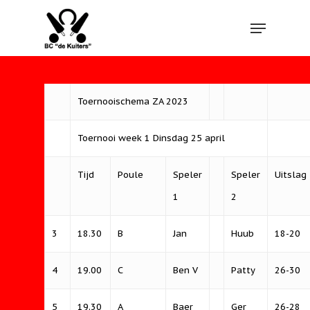
Hit enter to search or ESC to close
Toernooischema ZA 2023
Toernooi week 1 Dinsdag 25 april
Tijd
Poule
Speler
Speler
Uitslag
1
2
3
18.30
B
Jan
Huub
18-20
4
19.00
C
Ben V
Patty
26-30
5
19.30
A
Baer
Ger
26-28