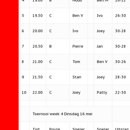
4
19.00
B
Huub
Ben M
26-22
5
19.30
C
Ben V
Ivo
26-30
6
20.00
C
Ivo
Joey
30-28
7
20.30
B
Pierre
Jan
30-28
8
21.00
C
Tom
Ben V
30-26
9
21.30
C
Stan
Joey
28-30
10
22.00
C
Joey
Patty
22-30
Toernooi week 4 Dinsdag 16 mei
Tijd
Poule
Speler
Speler
Uitslag