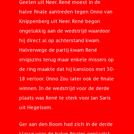
Geelen uit Neer. René moest in de
halve finale aantreden tegen Onno van
Knippenberg uit Neer. René begon
ongelukkig aan de wedstrijd waardoor
Home
hij direct al op achterstand kwam.
Nieuws
Halverwege de partij kwam René
enigszins terug maar enkele missers op
Toernooien
2022
de ring maakte dat hij kansloos met 30-
Competitie
NK Persoonlijk
2023
2022
18 verloor. Onno Zou later ook de finale
winnen. In de wedstrijd voor de derde
Jaarplanning
Eiertip
Nieuwjaarsrecepti
Zomeravondcompet
2024
2023
Teams
plaats was René te sterk voor Jan Saris
Sponsoren
Kienen
Eiertip
Nieuwjaarsrecepti
Zomeravondcompet
2025
2024
Jaarplanning activite
uit Hegelsom.
2023
Kuiters 3 bekerwi
Bekerwinnaar
Nederlands
Nieuwjaarsrecepti
Historie
Speelschema
2026
2025
Jaarplanning Poetsp
Ger aan den Boom had zich in de derde
kampioenschappe
Clubkampioensch
Zomeravondcompet
Zomeravondcompet
Jubelarissen
Clubkampioensch
Nieuwjaarsrecepti
Clubkampioensch
Documenten
2026
klasse voor de halve finales geplaatst.