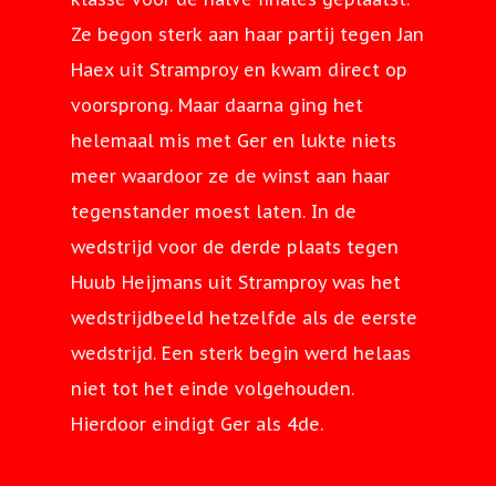
2024
2022 verslag
Zomeravondcompet
2025
2025
Pinkstertoernooi
Kuiters 1 winnaar 
Clubkampioensch
Contact
Ze begon sterk aan haar partij tegen Jan
2024
Uitreiking nieuwe
Kuiters 1 kampioe
offs Ereklasse
Zomeravondcompet
2026
Haex uit Stramproy en kwam direct op
Kienen 2023
Contact
Kuitersshirts
Kuiters 3 bekerwi
Ereklasse
2025
voorsprong. Maar daarna ging het
Ger aan den Boom 
Zomeravondcompet
Openlucht museu
groep 2
Baanverhuur
helemaal mis met Ger en lukte niets
Jan Klerken Kruis 
Kuiters 1 Bekerwi
lid van de Kuiters
2026
Arnhem toernooi
meer waardoor ze de winst aan haar
Verdienste
Pinkstertoernooi G
2024-2025
90-jarig bestaans
tegenstander moest laten. In de
2024
Kuitersdag
Kuitersdag 2025
feestavond
wedstrijd voor de derde plaats tegen
Jaarvergadering 2
Sinterklaas 2022
Pinkstertoernooi G
Huub Heijmans uit Stramproy was het
Kuitersdag
Kuitersdag
wedstrijdbeeld hetzelfde als de eerste
Beugeluitwisselin
Zomeravondcompet
Venlosche Boys
wedstrijd. Een sterk begin werd helaas
Fischeln
Technische commi
2025 verslag
niet tot het einde volgehouden.
Sinterklaas
Kienen 2025
Hierdoor eindigt Ger als 4de.