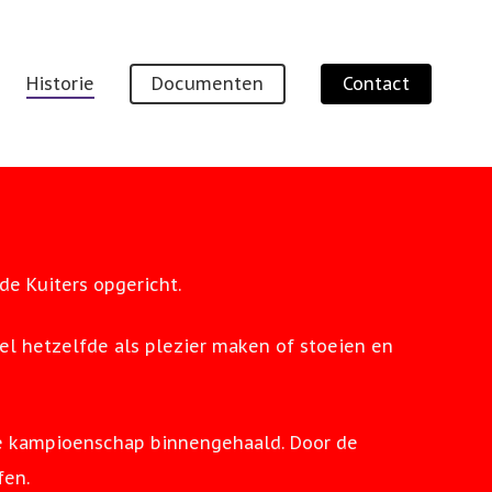
Historie
Documenten
Contact
de Kuiters opgericht.
l hetzelfde als plezier maken of stoeien en
te kampioenschap binnengehaald. Door de
fen.