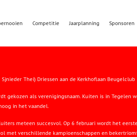
oernooien
Competitie
Jaarplanning
Sponsoren
 Sjnieder Thei) Driessen aan de Kerkhoflaan Beugelclub 
t gekozen als verenigingsnaam. Kuiten is in Tegelen we
hoog in het vaandel.
Kuiters meteen succesvol. Op 6 februari wordt het eers
svol met verschillende kampioenschappen en bekertriom