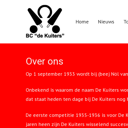
Home
Nieuws
T
Over ons
Op 1 september 1933 wordt bij (beej Nöl van
Onbekend is waarom de naam De Kuiters word
dat staat heden ten dage bij De Kuiters nog 
De eerste competitie 1935-1936 is voor De 
jaren heen zijn De Kuiters wisselend succe