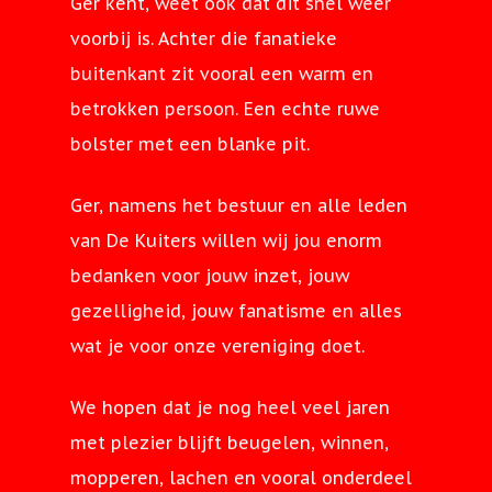
Ger kent, weet ook dat dit snel weer
2024
2022 verslag
Zomeravondcompet
2025
2025
Pinkstertoernooi
Kuiters 1 winnaar 
voorbij is. Achter die fanatieke
Clubkampioensch
Contact
2024
Uitreiking nieuwe
Kuiters 1 kampioe
offs Ereklasse
buitenkant zit vooral een warm en
Zomeravondcompet
2026
Kienen 2023
Contact
Kuitersshirts
Kuiters 3 bekerwi
Ereklasse
betrokken persoon. Een echte ruwe
2025
Ger aan den Boom 
Zomeravondcompet
Openlucht museu
groep 2
bolster met een blanke pit.
Baanverhuur
Jan Klerken Kruis 
Kuiters 1 Bekerwi
lid van de Kuiters
2026
Arnhem toernooi
Verdienste
Pinkstertoernooi G
2024-2025
Ger, namens het bestuur en alle leden
90-jarig bestaans
2024
Kuitersdag
Kuitersdag 2025
van De Kuiters willen wij jou enorm
feestavond
Jaarvergadering 2
bedanken voor jouw inzet, jouw
Sinterklaas 2022
Pinkstertoernooi G
Kuitersdag
gezelligheid, jouw fanatisme en alles
Kuitersdag
Beugeluitwisselin
Zomeravondcompet
wat je voor onze vereniging doet.
Venlosche Boys
Fischeln
Technische commi
2025 verslag
Sinterklaas
We hopen dat je nog heel veel jaren
Kienen 2025
met plezier blijft beugelen, winnen,
mopperen, lachen en vooral onderdeel