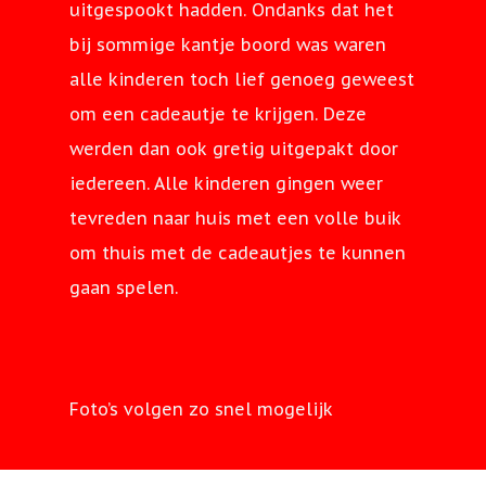
2024
uitgespookt hadden. Ondanks dat het
2022 verslag
Zomeravondcompet
2025
2025
Pinkstertoernooi
Kuiters 1 winnaar 
Clubkampioensch
Contact
bij sommige kantje boord was waren
2024
Uitreiking nieuwe
Kuiters 1 kampioe
offs Ereklasse
Zomeravondcompet
2026
Kienen 2023
alle kinderen toch lief genoeg geweest
Contact
Kuitersshirts
Kuiters 3 bekerwi
Ereklasse
2025
Ger aan den Boom 
Zomeravondcompet
om een cadeautje te krijgen. Deze
Openlucht museu
groep 2
Baanverhuur
Jan Klerken Kruis 
Kuiters 1 Bekerwi
lid van de Kuiters
2026
werden dan ook gretig uitgepakt door
Arnhem toernooi
Verdienste
Pinkstertoernooi G
2024-2025
iedereen. Alle kinderen gingen weer
90-jarig bestaans
2024
tevreden naar huis met een volle buik
Kuitersdag
Kuitersdag 2025
feestavond
om thuis met de cadeautjes te kunnen
Jaarvergadering 2
Sinterklaas 2022
Pinkstertoernooi G
Kuitersdag
gaan spelen.
Kuitersdag
Beugeluitwisselin
Zomeravondcompet
Venlosche Boys
Fischeln
Technische commi
2025 verslag
Sinterklaas
Kienen 2025
Foto’s volgen zo snel mogelijk